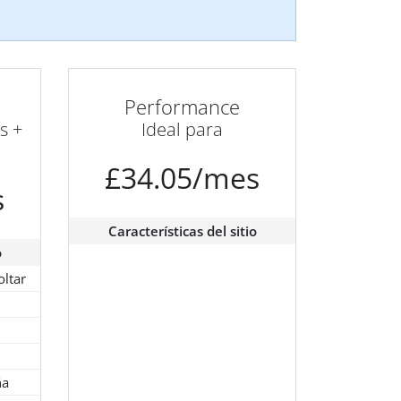
Performance
s +
Ideal para
£34.05/mes
s
Características del sitio
o
oltar
ña